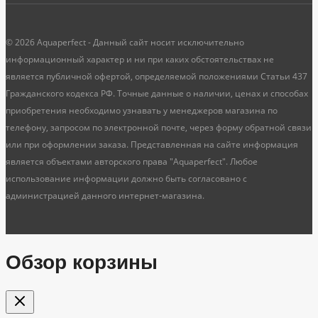
© 2026 Aquaperfect - Данный сайт носит исключительно
информационный характер и ни при каких обстоятельствах не
является публичной офертой, определяемой положениями Статьи 437
Гражданского кодекса РФ. Точные данные о наличии, ценах и способах
приобретения необходимо узнавать у менеджеров магазина по
телефону, запросом по электронной почте, через форму обратной связи
или при оформлении заказа. Представленная на сайте информация
является объектами авторского права "Aquaperfect". Любое
использование информации должно быть согласовано с
администрацией данного интернет-магазина.
Обзор корзины