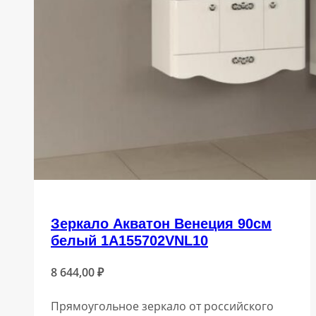
Зеркало Акватон Венеция 90см
белый 1A155702VNL10
8 644,00
₽
Прямоугольное зеркало от российского