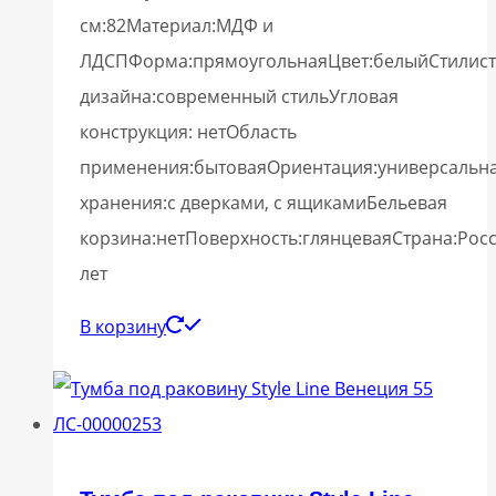
см:82Материал:МДФ и
ЛДСПФорма:прямоугольнаяЦвет:белыйСтилист
дизайна:современный стильУгловая
конструкция: нетОбласть
применения:бытоваяОриентация:универсальн
хранения:с дверками, с ящикамиБельевая
корзина:нетПоверхность:глянцеваяСтрана:Рос
лет
В корзину