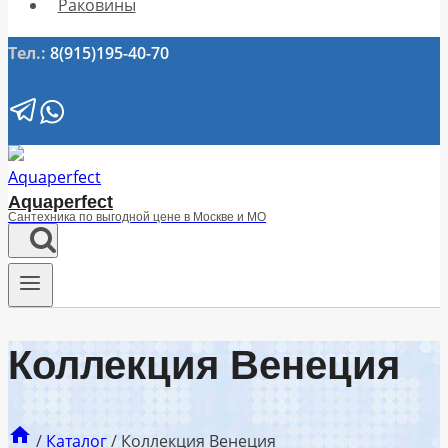
Раковины
Тел.:
8(915)195-40-70
Aquaperfect
Сантехника по выгодной цене в Москве и МО
Коллекция Венеция
/
Каталог
/
Коллекция Венеция