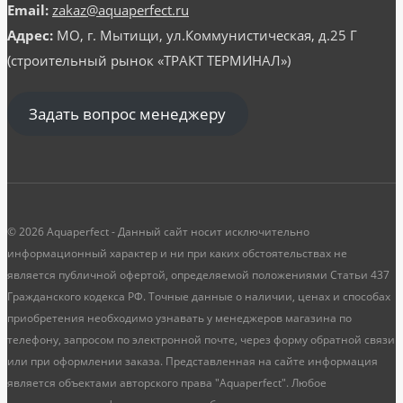
Email:
zakaz@aquaperfect.ru
Адрес:
МО, г. Мытищи, ул.Коммунистическая, д.25 Г
(строительный рынок «ТРАКТ ТЕРМИНАЛ»)
Задать вопрос менеджеру
© 2026 Aquaperfect - Данный сайт носит исключительно
информационный характер и ни при каких обстоятельствах не
является публичной офертой, определяемой положениями Статьи 437
Гражданского кодекса РФ. Точные данные о наличии, ценах и способах
приобретения необходимо узнавать у менеджеров магазина по
телефону, запросом по электронной почте, через форму обратной связи
или при оформлении заказа. Представленная на сайте информация
является объектами авторского права "Aquaperfect". Любое