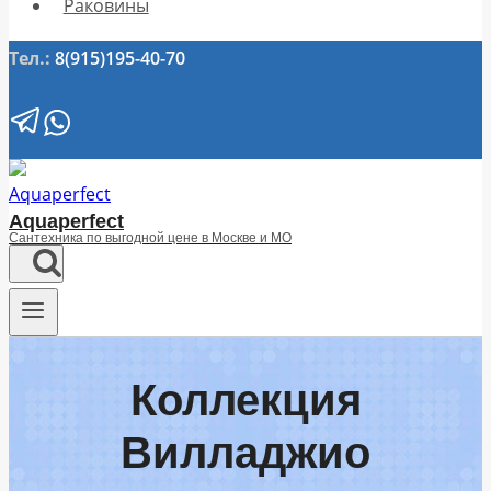
Раковины
Тел.:
8(915)195-40-70
Aquaperfect
Сантехника по выгодной цене в Москве и МО
Коллекция
Вилладжио