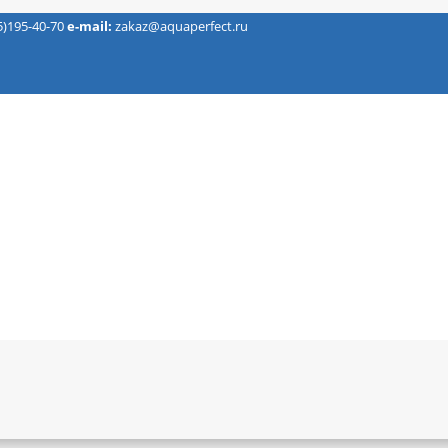
5)195-40-70
e-mail:
zakaz@aquaperfect.ru