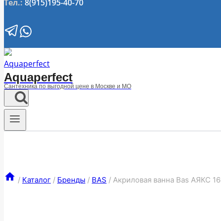
Тел.:
8(915)195-40-70
Aquaperfect
Сантехника по выгодной цене в Москве и МО
/
Каталог
/
Бренды
/
BAS
/
Акриловая ванна Bas АЯКС 1