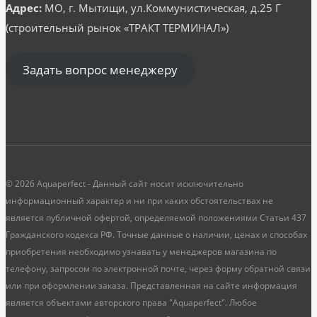
Адрес:
МО, г. Мытищи, ул.Коммунистическая, д.25 Г
(строительный рынок «ТРАКТ ТЕРМИНАЛ»)
Задать вопрос менеджеру
© 2026 Aquaperfect - Данный сайт носит исключительно
информационный характер и ни при каких обстоятельствах не
является публичной офертой, определяемой положениями Статьи 437
Гражданского кодекса РФ. Точные данные о наличии, ценах и способах
приобретения необходимо узнавать у менеджеров магазина по
телефону, запросом по электронной почте, через форму обратной связи
или при оформлении заказа. Представленная на сайте информация
является объектами авторского права "Aquaperfect". Любое