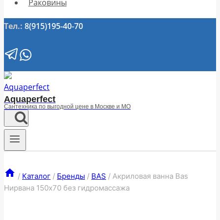
Раковины
Тел.:
8(915)195-40-70
Aquaperfect
Сантехника по выгодной цене в Москве и МО
/
Каталог
/
Бренды
/
BAS
/
Акриловая ванна Bas
Нирвана 150х70 без гидромассажа