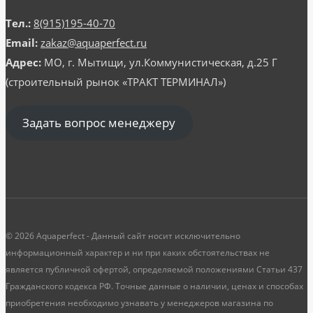
Тел.:
8(915)195-40-70
Email:
zakaz@aquaperfect.ru
Адрес:
МО, г. Мытищи, ул.Коммунистическая, д.25 Г
(строительный рынок «ТРАКТ ТЕРМИНАЛ»)
Задать вопрос менеджеру
© 2026 Aquaperfect - Данный сайт носит исключительно
информационный характер и ни при каких обстоятельствах не
является публичной офертой, определяемой положениями Статьи 437
Гражданского кодекса РФ. Точные данные о наличии, ценах и способах
приобретения необходимо узнавать у менеджеров магазина по