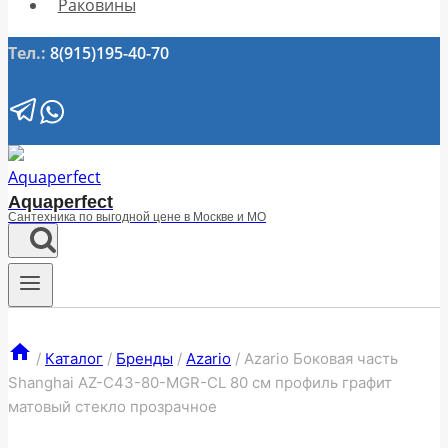
Раковины
Тел.:
8(915)195-40-70
Aquaperfect
Сантехника по выгодной цене в Москве и МО
/
Каталог
/
Бренды
/
Azario
/
Azario Боковая часть
Shanghai AZ-C43-80-MGR-CL 80 см профиль графит
матовый стекло прозрачное