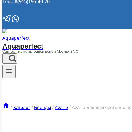
Тел.:
8(915)195-40-70
Aquaperfect
Сантехника по выгодной цене в Москве и МО
/
Каталог
/
Бренды
/
Azario
/
Azario Боковая часть Shan