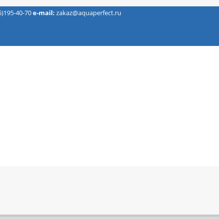
5)195-40-70
e-mail:
zakaz@aquaperfect.ru