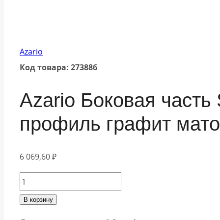
Azario
Код товара: 273886
Azario Боковая часть
профиль графит мато
6 069,60
₽
Количество
товара
В корзину
Azario