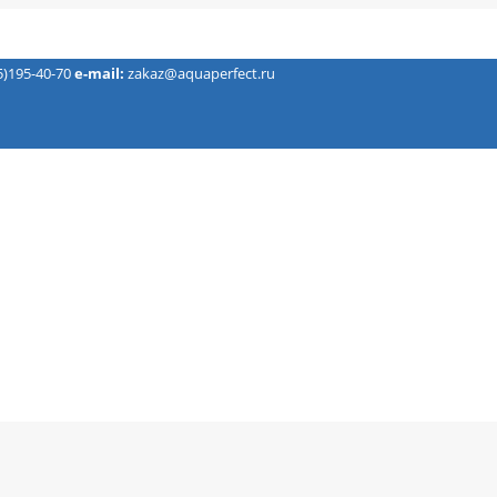
5)195-40-70
e-mail:
zakaz@aquaperfect.ru