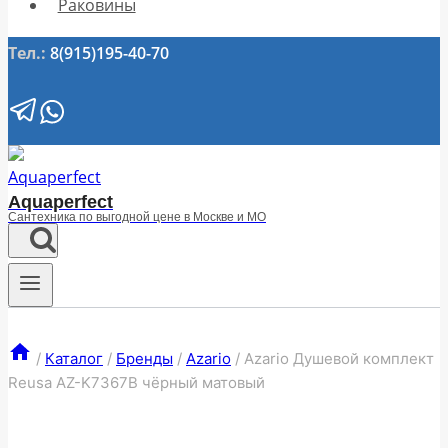
Раковины
Тел.:
8(915)195-40-70
Aquaperfect
Сантехника по выгодной цене в Москве и МО
/
Каталог
/
Бренды
/
Azario
/
Azario Душевой комплект
Reusa AZ-K7367B чёрный матовый