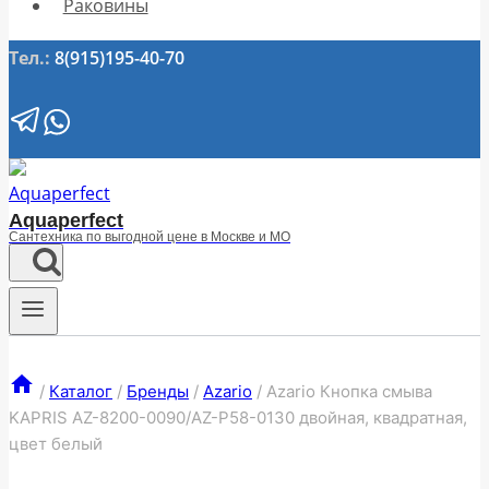
Раковины
Тел.:
8(915)195-40-70
Aquaperfect
Сантехника по выгодной цене в Москве и МО
/
Каталог
/
Бренды
/
Azario
/
Azario Кнопка смыва
KAPRIS AZ-8200-0090/AZ-P58-0130 двойная, квадратная,
цвет белый