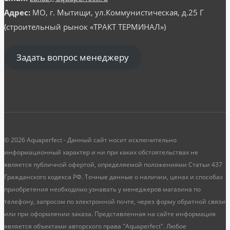
Адрес:
МО, г. Мытищи, ул.Коммунистическая, д.25 Г
(строительный рынок «ТРАКТ ТЕРМИНАЛ»)
Задать вопрос менеджеру
© 2026 Aquaperfect - Данный сайт носит исключительно
информационный характер и ни при каких обстоятельствах не
является публичной офертой, определяемой положениями Статьи 437
Гражданского кодекса РФ. Точные данные о наличии, ценах и способах
приобретения необходимо узнавать у менеджеров магазина по
телефону, запросом по электронной почте, через форму обратной связи
или при оформлении заказа. Представленная на сайте информация
является объектами авторского права "Aquaperfect". Любое