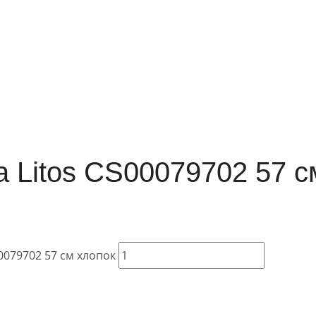
а Litos CS00079702 57 с
0079702 57 см хлопок