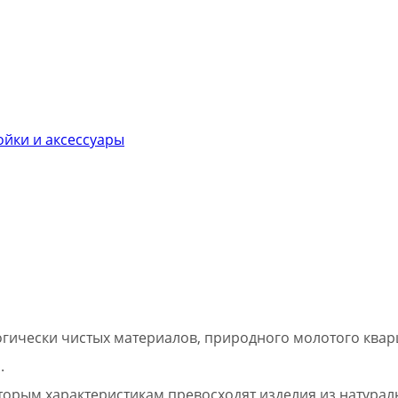
йки и аксессуары
гически чистых материалов, природного молотого кварц
.
оторым характеристикам превосходят изделия из натурал