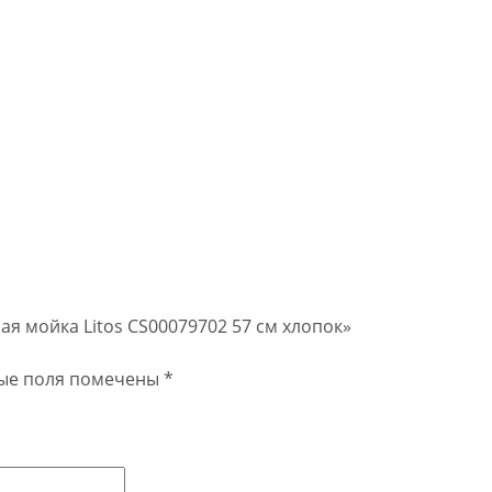
ная мойка Litos CS00079702 57 см хлопок»
ые поля помечены
*