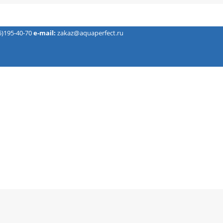
5)195-40-70
e-mail:
zakaz@aquaperfect.ru