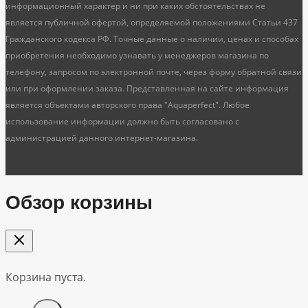
информационный характер и ни при каких обстоятельствах не
является публичной офертой, определяемой положениями Статьи 437
Гражданского кодекса РФ. Точные данные о наличии, ценах и способах
приобретения необходимо узнавать у менеджеров магазина по
телефону, запросом по электронной почте, через форму обратной связи
или при оформлении заказа. Представленная на сайте информация
является объектами авторского права "Aquaperfect". Любое
использование информации должно быть согласовано с
администрацией данного интернет-магазина.
Обзор корзины
Корзина пуста.