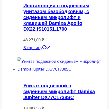
Инсталляция с подвесным
унитазом безободковым, с
сиденьем микролифт и
клавишей Damixa Apollo
DX22.IS10151.1700
48 271,00
₽
В корзину
Унитаз подвесной с
сиденьем микролифт Damixa
Jupiter DX77C1738SC
13 492,50
₽