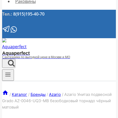
Раковины
Тел.:
8(915)195-40-70
Aquaperfect
Сантехника по выгодной цене в Москве и МО
/
Каталог
/
Бренды
/
Azario
/
Azario Унитаз подвесной
Grado AZ-0046-UQ3-MB безободковый торнадо чёрный
матовый