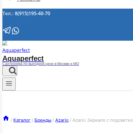
Тел.:
8(915)195-40-70
Aquaperfect
Сантехника по выгодной цене в Москве и МО
/
Каталог
/
Бренды
/
Azario
/
Azario Зеркало c подсветк