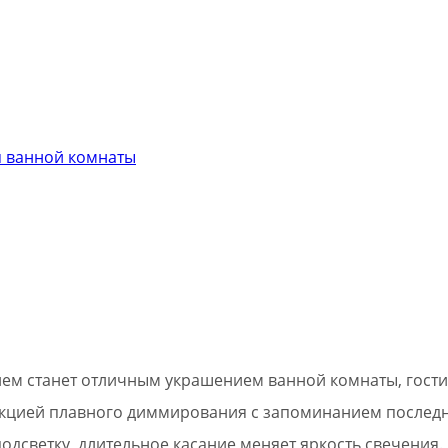
я ванной комнаты
лем станет отличным украшением ванной комнаты, гости
кцией плавного диммирования с запоминанием последн
одсветку, длительное касание меняет яркость свечения.