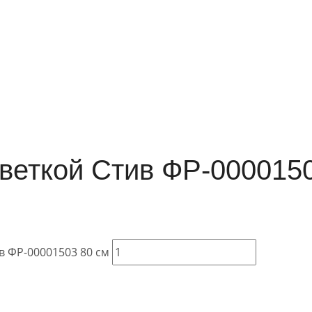
светкой Стив ФР-000015
в ФР-00001503 80 см