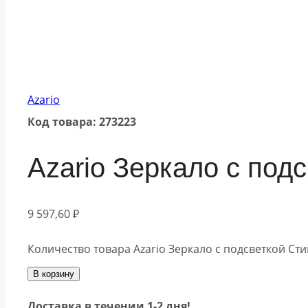
Azario
Код товара: 273223
Azario Зеркало c под
9 597,60
₽
Количество товара Azario Зеркало c подсветкой Сти
В корзину
Доставка в течении 1-2 дня!