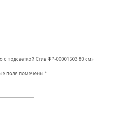
ло c подсветкой Стив ФР-00001503 80 см»
ые поля помечены
*