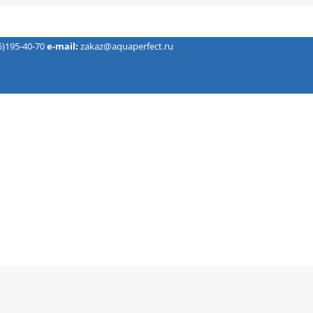
5)195-40-70
e-mail:
zakaz@aquaperfect.ru