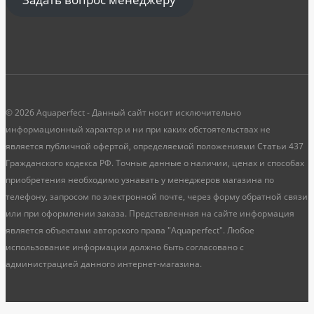
© 2026 Aquaperfect - Данный сайт носит исключительно
информационный характер и ни при каких обстоятельствах не
является публичной офертой, определяемой положениями Статьи 437
Гражданского кодекса РФ. Точные данные о наличии, ценах и способах
приобретения необходимо узнавать у менеджеров магазина по
телефону, запросом по электронной почте, через форму обратной связи
или при оформлении заказа. Представленная на сайте информация
является объектами авторского права "Aquaperfect". Любое
использование информации должно быть согласовано с
администрацией данного интернет-магазина.