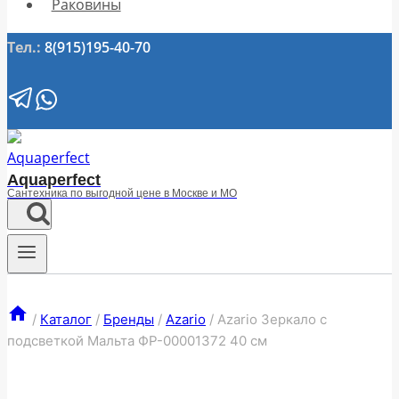
Раковины
Тел.:
8(915)195-40-70
Aquaperfect
Сантехника по выгодной цене в Москве и МО
/
Каталог
/
Бренды
/
Azario
/
Azario Зеркало с
подсветкой Мальта ФР-00001372 40 см