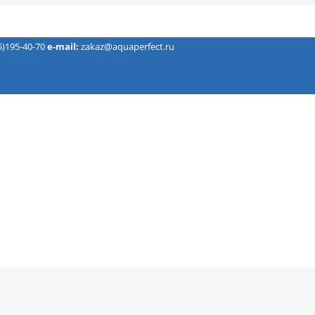
5)195-40-70
e-mail:
zakaz@aquaperfect.ru