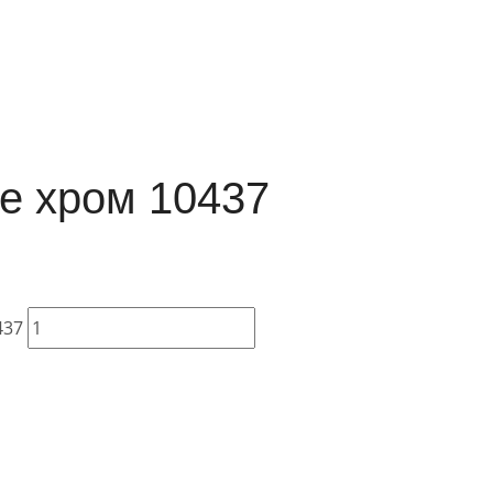
te хром 10437
437