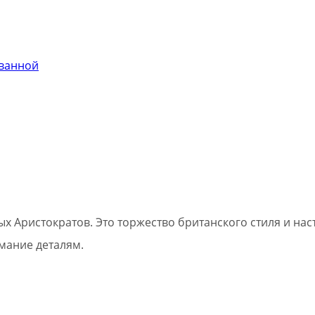
 ванной
х Аристократов. Это торжество британского стиля и на
мание деталям.