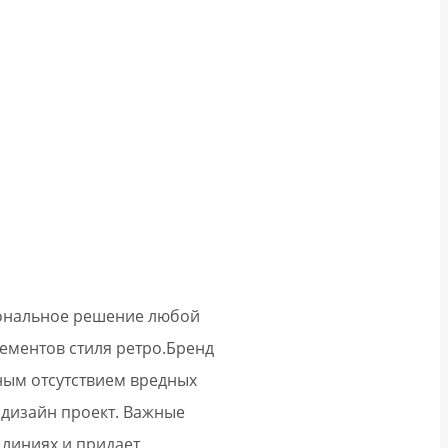
циональное решение любой
ементов стиля ретро.
Бренд
лным отсутствием вредных
 дизайн проект. Важные
 линиях и придает