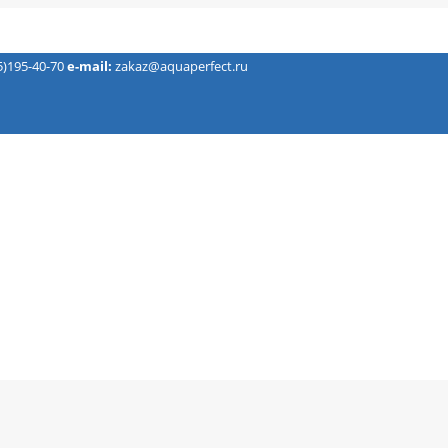
5)195-40-70
e-mail:
zakaz@aquaperfect.ru