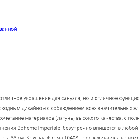
 ванной
 отличное украшение для санузла, но и отличное функ
осходным дизайном с соблюдением всех значительных эл
очетание материалов (латунь) высокого качества, с по
олнения Boheme Imperiale, безупречно впишется в любой
сота 33 см. Круглая форма 10408 прослеживается во всех