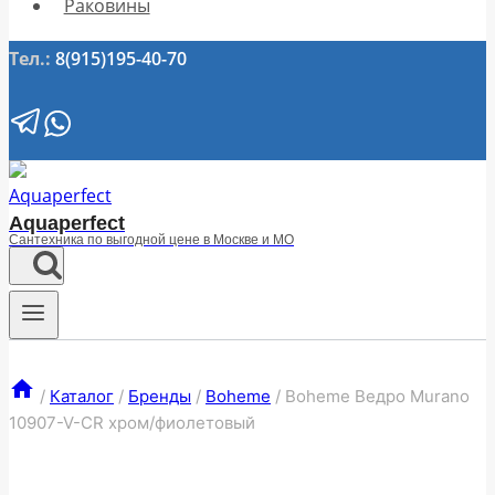
Раковины
Тел.:
8(915)195-40-70
Aquaperfect
Сантехника по выгодной цене в Москве и МО
/
Каталог
/
Бренды
/
Boheme
/
Boheme Ведро Murano
10907-V-CR хром/фиолетовый