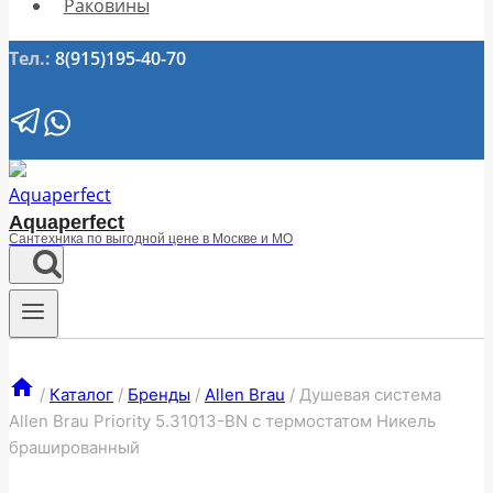
Раковины
Тел.:
8(915)195-40-70
Aquaperfect
Сантехника по выгодной цене в Москве и МО
/
Каталог
/
Бренды
/
Allen Brau
/
Душевая система
Allen Brau Priority 5.31013-BN с термостатом Никель
брашированный