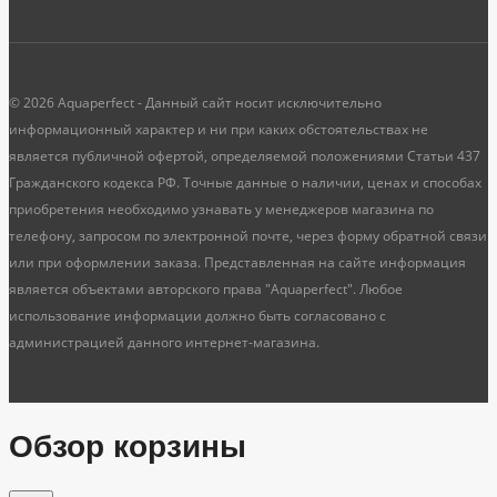
© 2026 Aquaperfect - Данный сайт носит исключительно
информационный характер и ни при каких обстоятельствах не
является публичной офертой, определяемой положениями Статьи 437
Гражданского кодекса РФ. Точные данные о наличии, ценах и способах
приобретения необходимо узнавать у менеджеров магазина по
телефону, запросом по электронной почте, через форму обратной связи
или при оформлении заказа. Представленная на сайте информация
является объектами авторского права "Aquaperfect". Любое
использование информации должно быть согласовано с
администрацией данного интернет-магазина.
Обзор корзины