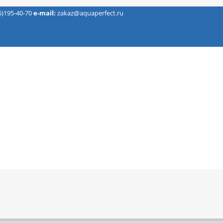
5)195-40-70
e-mail:
zakaz@aquaperfect.ru