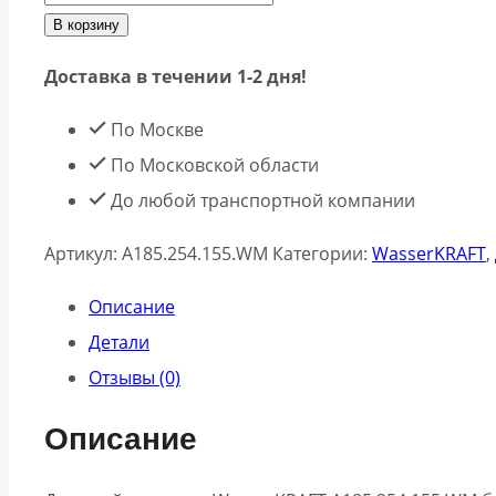
товара
В корзину
Душевой
Доставка в течении 1-2 дня!
комплект
WasserKRAFT
По Москве
A185.254.155.WM
По Московской области
белый
До любой транспортной компании
Артикул:
A185.254.155.WM
Категории:
WasserKRAFT
,
Описание
Детали
Отзывы (0)
Описание