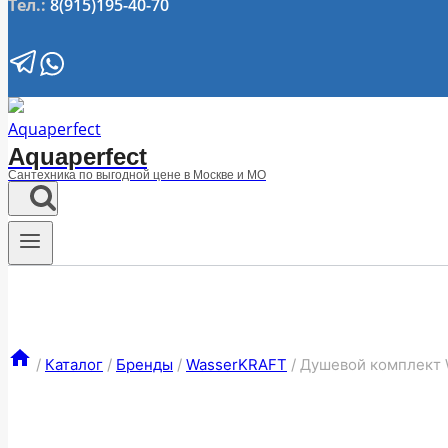
Тел.:
8(915)195-40-70
Aquaperfect
Сантехника по выгодной цене в Москве и МО
/
Каталог
/
Бренды
/
WasserKRAFT
/
Душевой комплект 