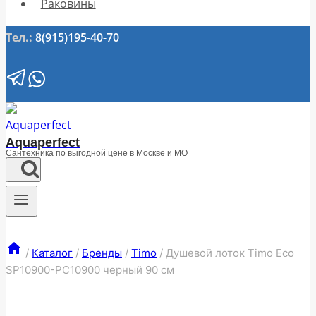
Раковины
Тел.:
8(915)195-40-70
Aquaperfect
Сантехника по выгодной цене в Москве и МО
/
Каталог
/
Бренды
/
Timo
/
Душевой лоток Timo Eco
SP10900-PC10900 черный 90 см