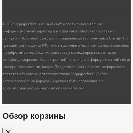
© 2026 Aquaperfect - Данный сайт носит исключительно
информационный характер и ни при каких обстоятельствах не
является публичной офертой, определяемой положениями Статьи 437
Гражданского кодекса РФ. Точные данные о наличии, ценах и способах
приобретения необходимо узнавать у менеджеров магазина по
телефону, запросом по электронной почте, через форму обратной связи
или при оформлении заказа. Представленная на сайте информация
является объектами авторского права "Aquaperfect". Любое
использование информации должно быть согласовано с
администрацией данного интернет-магазина.
Обзор корзины