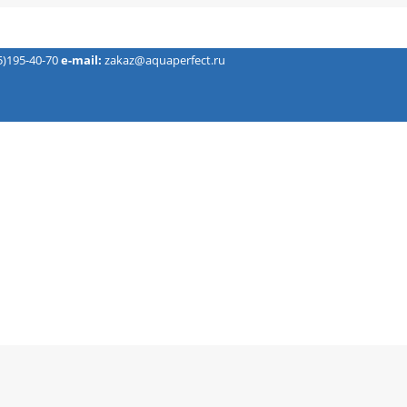
5)195-40-70
e-mail:
zakaz@aquaperfect.ru