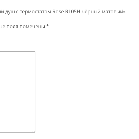
кий душ с термостатом Rose R105H чёрный матовый»
ые поля помечены
*