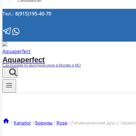
Тел.:
8(915)195-40-70
Aquaperfect
Сантехника по выгодной цене в Москве и МО
/
Каталог
/
Бренды
/
Rose
/
Гигиенический душ с термо