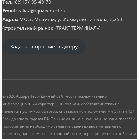
Тел.:
8(915)195-40-70
Email:
zakaz@aquaperfect.ru
Адрес:
МО, г. Мытищи, ул.Коммунистическая, д.25 Г
(строительный рынок «ТРАКТ ТЕРМИНАЛ»)
Задать вопрос менеджеру
© 2026 Aquaperfect - Данный сайт носит исключительно
информационный характер и ни при каких обстоятельствах не
является публичной офертой, определяемой положениями Статьи 437
Гражданского кодекса РФ. Точные данные о наличии, ценах и способах
приобретения необходимо узнавать у менеджеров магазина по
телефону, запросом по электронной почте, через форму обратной связи