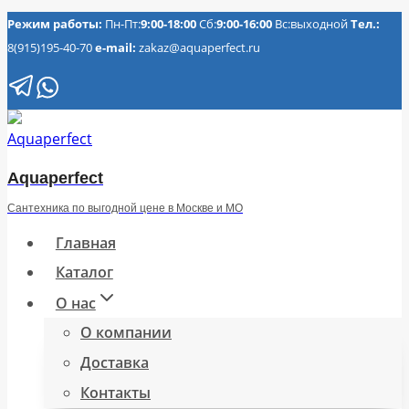
Перейти
Режим работы:
Пн-Пт:
9:00-18:00
Сб:
9:00-16:00
Вс:выходной
Тел.:
8(915)195-40-70
e-mail:
zakaz@aquaperfect.ru
к
содержимому
Aquaperfect
Сантехника по выгодной цене в Москве и МО
Главная
Каталог
О нас
О компании
Доставка
Контакты