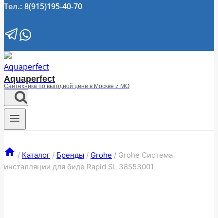
Тел.:
8(915)195-40-70
Aquaperfect
Сантехника по выгодной цене в Москве и МО
/
Каталог
/
Бренды
/
Grohe
/
Grohe Система
инсталляции для биде Rapid SL 38553001