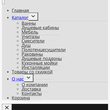
Главная
Toggle
Каталог
child
Ванны
menu
Душевые кабины
Мебель
Унитазы
Смесители
Душ
Полотенцесушители
Раковины
Душевые поддоны
Кухонные мойки
Инсталляции
Товары со скидкой
Toggle
О нас
child
О компании
menu
Доставка
Контакты
Корзина