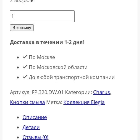
2 500,00
₽
Количество
товара
В корзину
Клавиша
Доставка в течении 1-2 дня!
смыва
Charus
По Москве
Elegia
По Московской области
FP.320.DW.01
До любой транспортной компании
чёрный
Артикул:
FP.320.DW.01
Категории:
Charus
,
матовый
Кнопки смыва
Метка:
Коллекция Elegia
Описание
Детали
Отзывы (0)