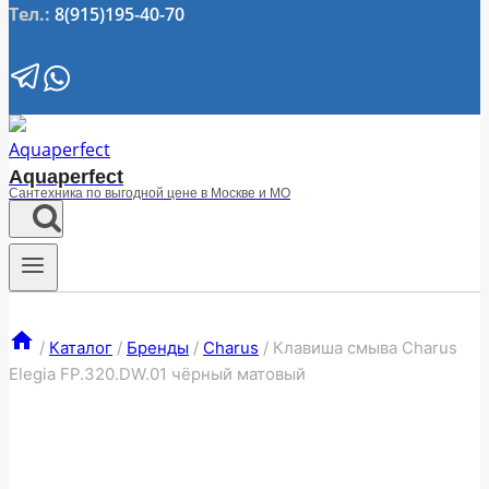
Тел.:
8(915)195-40-70
Aquaperfect
Сантехника по выгодной цене в Москве и МО
/
Каталог
/
Бренды
/
Charus
/
Клавиша смыва Charus
Elegia FP.320.DW.01 чёрный матовый