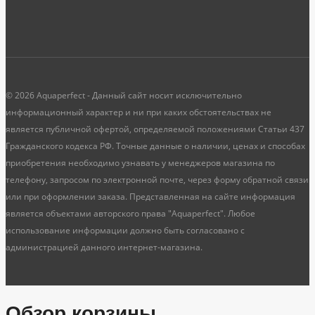
© 2026 Aquaperfect - Данный сайт носит исключительно
информационный характер и ни при каких обстоятельствах не
является публичной офертой, определяемой положениями Статьи 437
Гражданского кодекса РФ. Точные данные о наличии, ценах и способах
приобретения необходимо узнавать у менеджеров магазина по
телефону, запросом по электронной почте, через форму обратной связи
или при оформлении заказа. Представленная на сайте информация
является объектами авторского права "Aquaperfect". Любое
использование информации должно быть согласовано с
администрацией данного интернет-магазина.
Обзор корзины