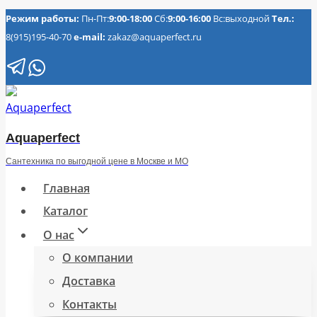
Перейти
Режим работы:
Пн-Пт:
9:00-18:00
Сб:
9:00-16:00
Вс:выходной
Тел.:
8(915)195-40-70
e-mail:
zakaz@aquaperfect.ru
к
содержимому
Aquaperfect
Сантехника по выгодной цене в Москве и МО
Главная
Каталог
О нас
О компании
Доставка
Контакты