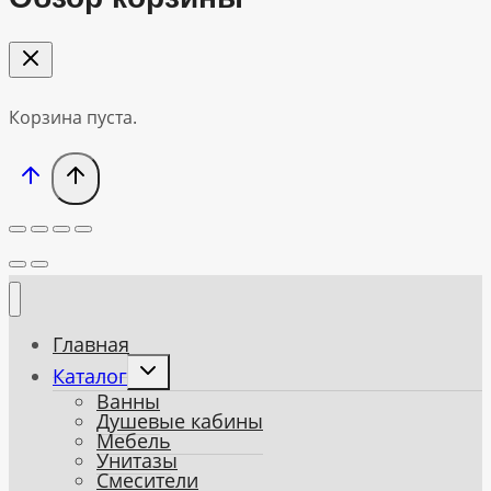
Корзина пуста.
Главная
Toggle
Каталог
child
Ванны
menu
Душевые кабины
Мебель
Унитазы
Смесители