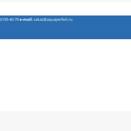
5)195-40-70
e-mail:
zakaz@aquaperfect.ru