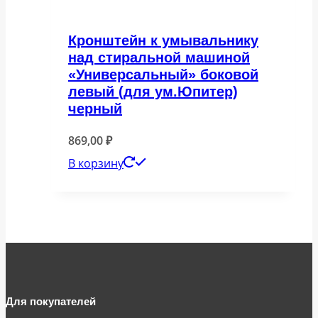
Кронштейн к умывальнику
над стиральной машиной
«Универсальный» боковой
левый (для ум.Юпитер)
черный
869,00
₽
В корзину
Для покупателей