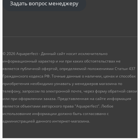
Задать вопрос менеджеру
© 2026 Aquaperfect - Данный сайт носит исключительно
информационный характер и ни при каких обстоятельствах не
является публичной офертой, определяемой положениями Статьи 437
Гражданского кодекса РФ. Точные данные о наличии, ценах и способах
приобретения необходимо узнавать у менеджеров магазина по
телефону, запросом по электронной почте, через форму обратной связи
или при оформлении заказа. Представленная на сайте информация
является объектами авторского права "Aquaperfect". Любое
использование информации должно быть согласовано с
администрацией данного интернет-магазина.