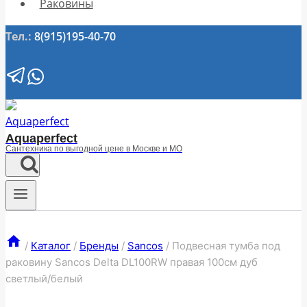
Раковины
Тел.:
8(915)195-40-70
Aquaperfect
Сантехника по выгодной цене в Москве и МО
/
Каталог
/
Бренды
/
Sancos
/
Подвесная тумба под
раковину Sancos Delta DL100RW правая 100см дуб
светлый/белый