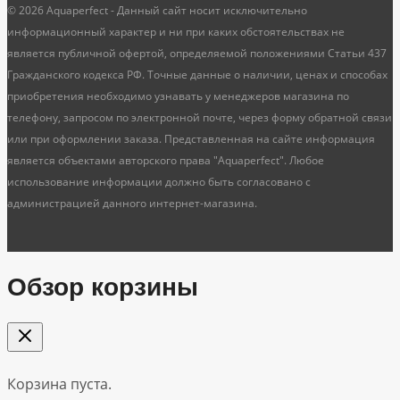
© 2026 Aquaperfect - Данный сайт носит исключительно
информационный характер и ни при каких обстоятельствах не
является публичной офертой, определяемой положениями Статьи 437
Гражданского кодекса РФ. Точные данные о наличии, ценах и способах
приобретения необходимо узнавать у менеджеров магазина по
телефону, запросом по электронной почте, через форму обратной связи
или при оформлении заказа. Представленная на сайте информация
является объектами авторского права "Aquaperfect". Любое
использование информации должно быть согласовано с
администрацией данного интернет-магазина.
Обзор корзины
Корзина пуста.