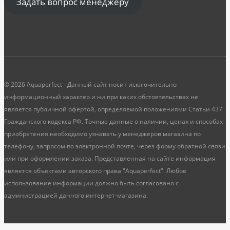
Задать вопрос менеджеру
© 2026 Aquaperfect - Данный сайт носит исключительно
информационный характер и ни при каких обстоятельствах не
является публичной офертой, определяемой положениями Статьи 437
Гражданского кодекса РФ. Точные данные о наличии, ценах и способах
приобретения необходимо узнавать у менеджеров магазина по
телефону, запросом по электронной почте, через форму обратной связи
или при оформлении заказа. Представленная на сайте информация
является объектами авторского права "Aquaperfect". Любое
использование информации должно быть согласовано с
администрацией данного интернет-магазина.