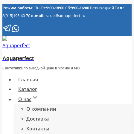
Перейти
Режим работы:
Пн-Пт:
9:00-18:00
Сб:
9:00-16:00
Вс:выходной
Тел.:
8(915)195-40-70
e-mail:
zakaz@aquaperfect.ru
к
содержимому
Aquaperfect
Сантехника по выгодной цене в Москве и МО
Главная
Каталог
О нас
О компании
Доставка
Контакты