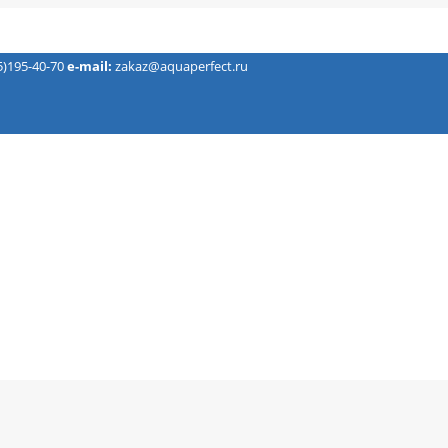
5)195-40-70
e-mail:
zakaz@aquaperfect.ru