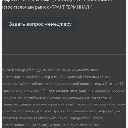
(строительный рынок «ТРАКТ ТЕРМИНАЛ»)
Задать вопрос менеджеру
© 2026 Aquaperfect - Данный сайт носит исключительно
информационный характер и ни при каких обстоятельствах не
является публичной офертой, определяемой положениями Статьи 437
Гражданского кодекса РФ. Точные данные о наличии, ценах и способах
приобретения необходимо узнавать у менеджеров магазина по
телефону, запросом по электронной почте, через форму обратной связи
или при оформлении заказа. Представленная на сайте информация
является объектами авторского права "Aquaperfect". Любое
использование информации должно быть согласовано с