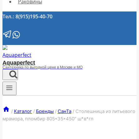
Раковины
Тел.:
8(915)195-40-70
Aquaperfect
Сантехника по выгодной цене в Москве и МО
/
Каталог
/
Бренды
/
СанТа
/
Столешница из литьевого
мрамора, пломбир 805*35*450″ ш*в*гл