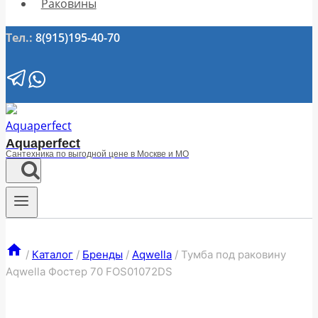
Раковины
Тел.:
8(915)195-40-70
Aquaperfect
Сантехника по выгодной цене в Москве и МО
/
Каталог
/
Бренды
/
Aqwella
/
Тумба под раковину
Aqwella Фостер 70 FOS01072DS