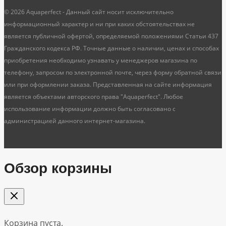
© 2026 Aquaperfect - Данный сайт носит исключительно
информационный характер и ни при каких обстоятельствах не
является публичной офертой, определяемой положениями Статьи 437
Гражданского кодекса РФ. Точные данные о наличии, ценах и способах
приобретения необходимо узнавать у менеджеров магазина по
телефону, запросом по электронной почте, через форму обратной связи
или при оформлении заказа. Представленная на сайте информация
является объектами авторского права "Aquaperfect". Любое
использование информации должно быть согласовано с
администрацией данного интернет-магазина.
Обзор корзины
Корзина пуста.