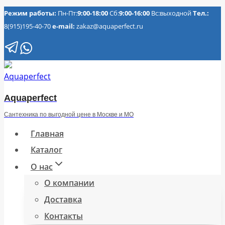
Перейти
Режим работы:
Пн-Пт:
9:00-18:00
Сб:
9:00-16:00
Вс:выходной
Тел.:
8(915)195-40-70
e-mail:
zakaz@aquaperfect.ru
к
содержимому
Aquaperfect
Сантехника по выгодной цене в Москве и МО
Главная
Каталог
О нас
О компании
Доставка
Контакты