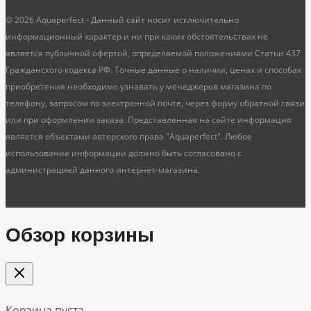
© 2026 Aquaperfect - Данный сайт носит исключительно
информационный характер и ни при каких обстоятельствах не
является публичной офертой, определяемой положениями Статьи 437
Гражданского кодекса РФ. Точные данные о наличии, ценах и способах
приобретения необходимо узнавать у менеджеров магазина по
телефону, запросом по электронной почте, через форму обратной связи
или при оформлении заказа. Представленная на сайте информация
является объектами авторского права "Aquaperfect". Любое
использование информации должно быть согласовано с
администрацией данного интернет-магазина.
Обзор корзины
Корзина пуста.