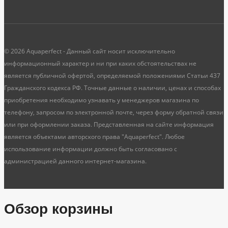
© 2026 Aquaperfect - Данный сайт носит исключительно
информационный характер и ни при каких обстоятельствах не
является публичной офертой, определяемой положениями Статьи 437
Гражданского кодекса РФ. Точные данные о наличии, ценах и способах
приобретения необходимо узнавать у менеджеров магазина по
телефону, запросом по электронной почте, через форму обратной связи
или при оформлении заказа. Представленная на сайте информация
является объектами авторского права "Aquaperfect". Любое
использование информации должно быть согласовано с
администрацией данного интернет-магазина.
Обзор корзины