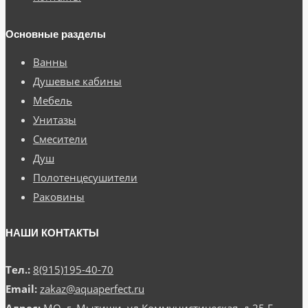
Основные разделы
Ванны
Душевые кабины
Мебель
Унитазы
Смесители
Душ
Полотенцесушители
Раковины
НАШИ КОНТАКТЫ
Тел.:
8(915)195-40-70
Email:
zakaz@aquaperfect.ru
Адрес:
МО, г. Мытищи, ул.Коммунистическая, д.25 Г