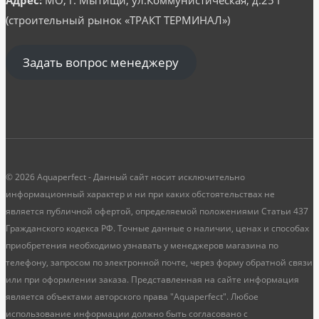
(строительный рынок «ТРАКТ ТЕРМИНАЛ»)
Задать вопрос менеджеру
© 2026 Aquaperfect - Данный сайт носит исключительно
информационный характер и ни при каких обстоятельствах не
является публичной офертой, определяемой положениями Статьи 437
Гражданского кодекса РФ. Точные данные о наличии, ценах и способах
приобретения необходимо узнавать у менеджеров магазина по
телефону, запросом по электронной почте, через форму обратной связи
или при оформлении заказа. Представленная на сайте информация
является объектами авторского права "Aquaperfect". Любое
использование информации должно быть согласовано с