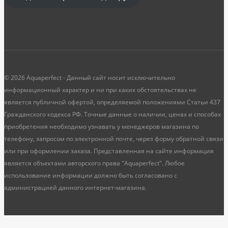
© 2026 Aquaperfect - Данный сайт носит исключительно
информационный характер и ни при каких обстоятельствах не
является публичной офертой, определяемой положениями Статьи 437
Гражданского кодекса РФ. Точные данные о наличии, ценах и способах
приобретения необходимо узнавать у менеджеров магазина по
телефону, запросом по электронной почте, через форму обратной связи
или при оформлении заказа. Представленная на сайте информация
является объектами авторского права "Aquaperfect". Любое
использование информации должно быть согласовано с
администрацией данного интернет-магазина.