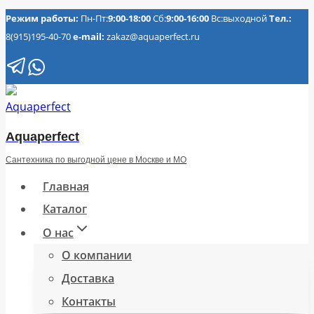
Перейти
Режим работы:
Пн-Пт:
9:00-18:00
Сб:
9:00-16:00
Вс:выходной
Тел.:
8(915)195-40-70
e-mail:
zakaz@aquaperfect.ru
к
содержимому
Aquaperfect
Сантехника по выгодной цене в Москве и МО
Главная
Каталог
О нас
О компании
Доставка
Контакты