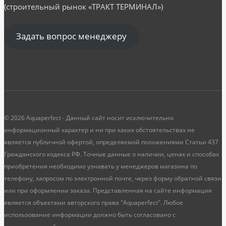
(строительный рынок «ТРАКТ ТЕРМИНАЛ»)
Задать вопрос менеджеру
© 2026 Aquaperfect - Данный сайт носит исключительно
информационный характер и ни при каких обстоятельствах не
является публичной офертой, определяемой положениями Статьи 437
Гражданского кодекса РФ. Точные данные о наличии, ценах и способах
приобретения необходимо узнавать у менеджеров магазина по
телефону, запросом по электронной почте, через форму обратной связи
или при оформлении заказа. Представленная на сайте информация
является объектами авторского права "Aquaperfect". Любое
использование информации должно быть согласовано с