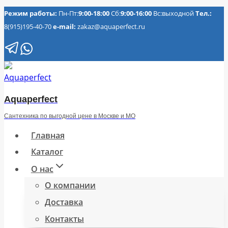
Перейти
Режим работы:
Пн-Пт:
9:00-18:00
Сб:
9:00-16:00
Вс:выходной
Тел.:
8(915)195-40-70
e-mail:
zakaz@aquaperfect.ru
к
содержимому
Aquaperfect
Сантехника по выгодной цене в Москве и МО
Главная
Каталог
О нас
О компании
Доставка
Контакты