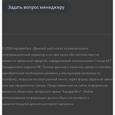
Задать вопрос менеджеру
© 2026 Aquaperfect - Данный сайт носит исключительно
информационный характер и ни при каких обстоятельствах не
является публичной офертой, определяемой положениями Статьи 437
Гражданского кодекса РФ. Точные данные о наличии, ценах и способах
приобретения необходимо узнавать у менеджеров магазина по
телефону, запросом по электронной почте, через форму обратной связи
или при оформлении заказа. Представленная на сайте информация
является объектами авторского права "Aquaperfect". Любое
использование информации должно быть согласовано с
администрацией данного интернет-магазина.