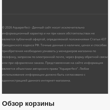
© 2026 Aquaperfect - Данный сайт носит исключительно
информационный характер и ни при каких обстоятельствах не
является публичной офертой, определяемой положениями Статьи 437
Гражданского кодекса РФ. Точные данные о наличии, ценах и способах
приобретения необходимо узнавать у менеджеров магазина по
телефону, запросом по электронной почте, через форму обратной связи
или при оформлении заказа. Представленная на сайте информация
является объектами авторского права "Aquaperfect". Любое
использование информации должно быть согласовано с
администрацией данного интернет-магазина.
Обзор корзины