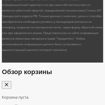
информационный характер и ни при каких обстоятельствах не
является публичной офертой, определяемой положениями Статьи 437
Гражданского кодекса РФ. Точные данные о наличии, ценах и способах
приобретения необходимо узнавать у менеджеров магазина по
телефону, запросом по электронной почте, через форму обратной связи
или при оформлении заказа. Представленная на сайте информация
является объектами авторского права "Aquaperfect". Любое
использование информации должно быть согласовано с
администрацией данного интернет-магазина.
Обзор корзины
Корзина пуста.