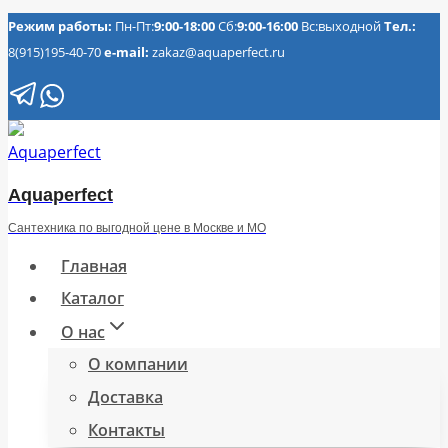
Перейти
Режим работы:
Пн-Пт:
9:00-18:00
Сб:
9:00-16:00
Вс:выходной
Тел.:
8(915)195-40-70
e-mail:
zakaz@aquaperfect.ru
к
содержимому
Aquaperfect
Сантехника по выгодной цене в Москве и МО
Главная
Каталог
О нас
О компании
Доставка
Контакты