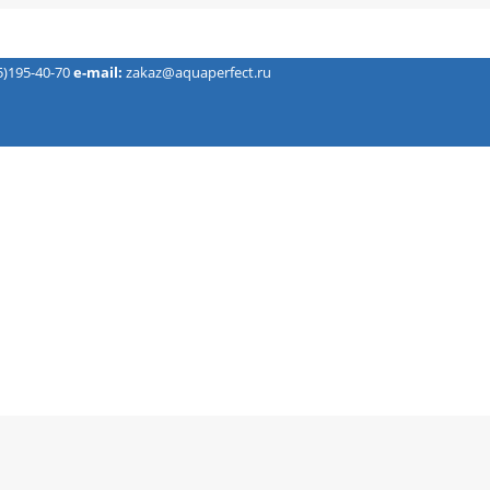
5)195-40-70
e-mail:
zakaz@aquaperfect.ru