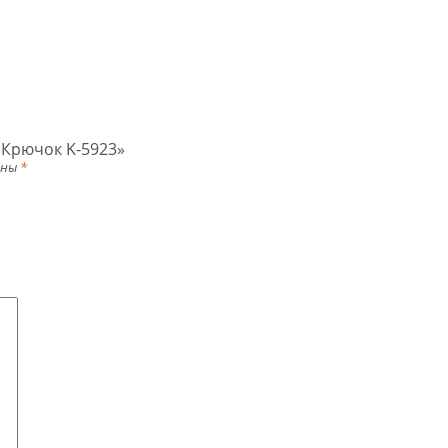
 Крючок K-5923»
ены
*