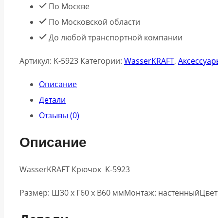
По Москве
По Московской области
До любой транспортной компании
Артикул:
K-5923
Категории:
WasserKRAFT
,
Аксессуар
Описание
Детали
Отзывы (0)
Описание
WasserKRAFT Крючок K-5923
Размер: Ш30 х Г60 х В60 ммМонтаж: настенныйЦве