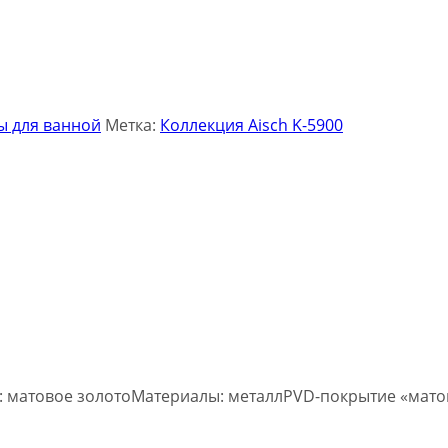
ы для ванной
Метка:
Коллекция Aisch K-5900
т: матовое золотоМатериалы: металлPVD-покрытие «мато