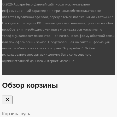
© 2026 Aquaperfect - Данный сайт носит исключительно
информационный характер и ни при каких обстоятельствах не
является публичной офертой, определяемой положениями Статьи 437
Гражданского кодекса РФ. Точные данные о наличии, ценах и способах
приобретения необходимо узнавать у менеджеров магазина по
телефону, запросом по электронной почте, через форму обратной связи
или при оформлении заказа. Представленная на сайте информация
является объектами авторского права "Aquaperfect". Любое
использование информации должно быть согласовано с
администрацией данного интернет-магазина.
Обзор корзины
Корзина пуста.