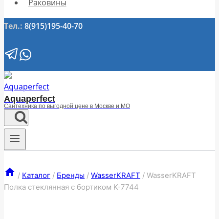
Раковины
Тел.:
8(915)195-40-70
Aquaperfect
Сантехника по выгодной цене в Москве и МО
/
Каталог
/
Бренды
/
WasserKRAFT
/
WasserKRAFT
Полка стеклянная с бортиком K-7744