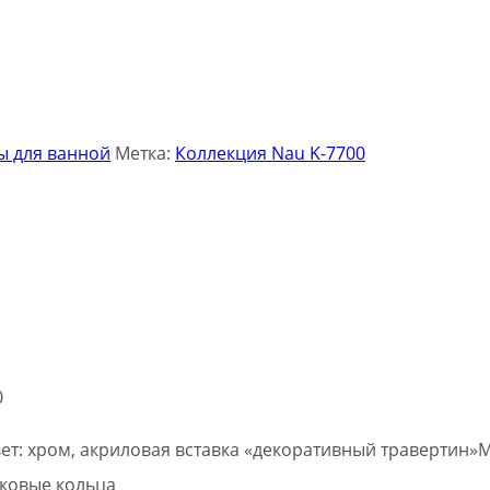
ы для ванной
Метка:
Коллекция Nau K-7700
0
ет: хром, акриловая вставка «декоративный травертин»М
ковые кольца