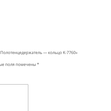
T Полотенцедержатель — кольцо K-7760»
ые поля помечены
*