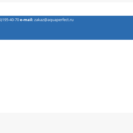
5)195-40-70
e-mail:
zakaz@aquaperfect.ru