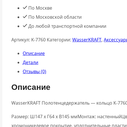
По Москве
По Московской области
До любой транспортной компании
Артикул:
K-7760
Категории:
WasserKRAFT
,
Аксессуар
Описание
Детали
Отзывы (0)
Описание
WasserKRAFT Полотенцедержатель — кольцо K-776
Размер: Ш147 х Г64 х В145 ммМонтаж: настенныйЦв
хромоникелевое покрытие, уплотнительные пласти