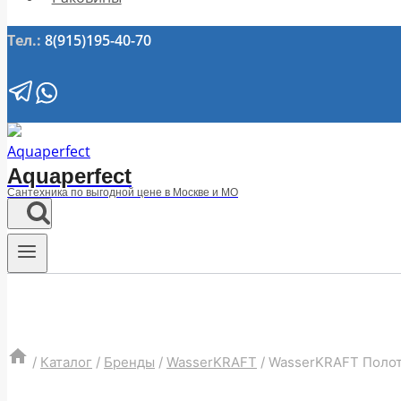
Тел.:
8(915)195-40-70
Aquaperfect
Сантехника по выгодной цене в Москве и МО
/
Каталог
/
Бренды
/
WasserKRAFT
/
WasserKRAFT Полот