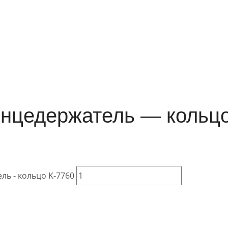
нцедержатель — кольцо
ь - кольцо K-7760