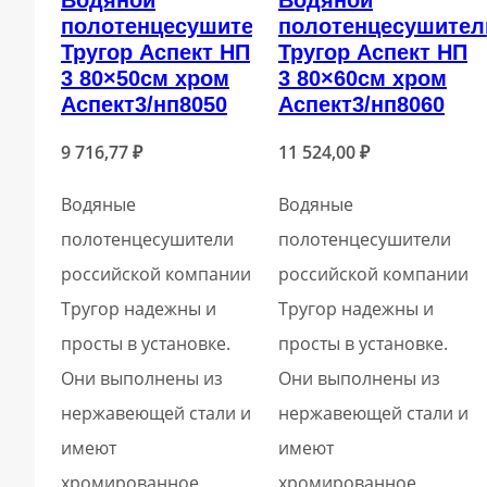
полотенцесушитель
полотенцесушител
Тругор Аспект НП
Тругор Аспект НП
3 80×50см хром
3 80×60см хром
Аспект3/нп8050
Аспект3/нп8060
9 716,77
₽
11 524,00
₽
Водяные
Водяные
полотенцесушители
полотенцесушители
российской компании
российской компании
Тругор надежны и
Тругор надежны и
просты в установке.
просты в установке.
Они выполнены из
Они выполнены из
нержавеющей стали и
нержавеющей стали и
имеют
имеют
хромированное
хромированное