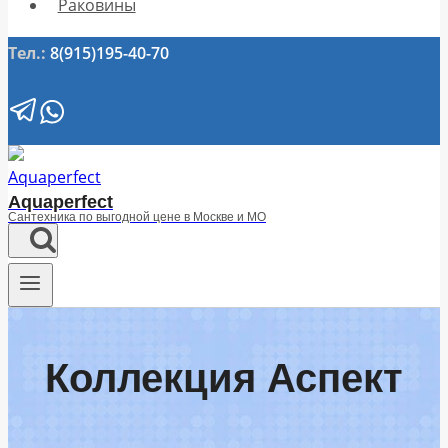
Раковины
Тел.:
8(915)195-40-70
Aquaperfect
Сантехника по выгодной цене в Москве и МО
Коллекция Аспект