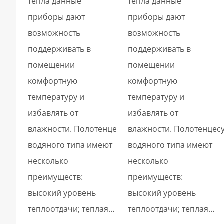
тепла данные
тепла данные
приборы дают
приборы дают
возможность
возможность
поддерживать в
поддерживать в
помещении
помещении
комфортную
комфортную
температуру и
температуру и
избавлять от
избавлять от
влажности. Полотенцесушители
влажности. Полотенцес
водяного типа имеют
водяного типа имеют
несколько
несколько
преимуществ:
преимуществ:
высокий уровень
высокий уровень
теплоотдачи; теплая…
теплоотдачи; теплая…