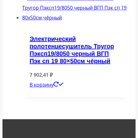
Электрический
полотенцесушитель Тругор
Пэксп19/8050 черный ВГП
Пэк сп 19 80×50см чёрный
7 902,41
₽
В корзину