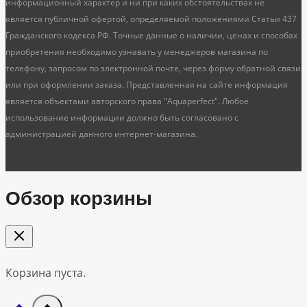
информационный характер и ни при каких обстоятельствах не
является публичной офертой, определяемой положениями Статьи 437
Гражданского кодекса РФ. Точные данные о наличии, ценах и способах
приобретения необходимо узнавать у менеджеров магазина по
телефону, запросом по электронной почте, через форму обратной связи
или при оформлении заказа. Представленная на сайте информация
является объектами авторского права "Aquaperfect". Любое
использование информации должно быть согласовано с
администрацией данного интернет-магазина.
Обзор корзины
Корзина пуста.