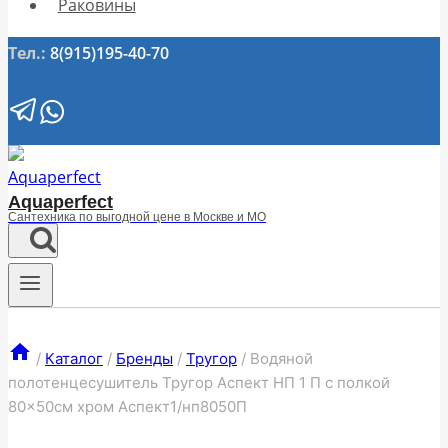
Раковины
Тел.:
8(915)195-40-70
Aquaperfect
Сантехника по выгодной цене в Москве и МО
/
Каталог
/
Бренды
/
Тругор
/
Водяной
полотенцесушитель Тругор Аспект НП 1 П с полкой
80×50см хром Аспект1/нп8050П