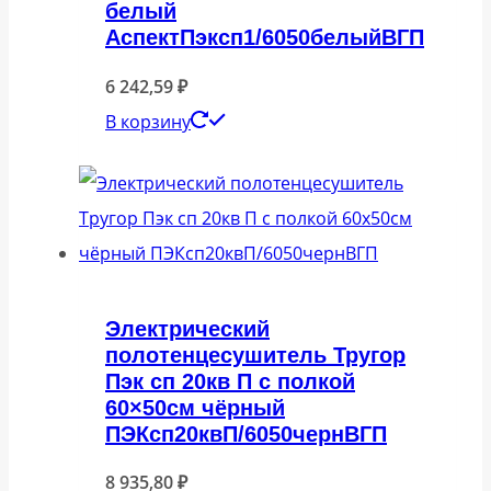
белый
АспектПэксп1/6050белыйВГП
6 242,59
₽
В корзину
Электрический
полотенцесушитель Тругор
Пэк сп 20кв П с полкой
60×50см чёрный
ПЭКсп20квП/6050чернВГП
8 935,80
₽