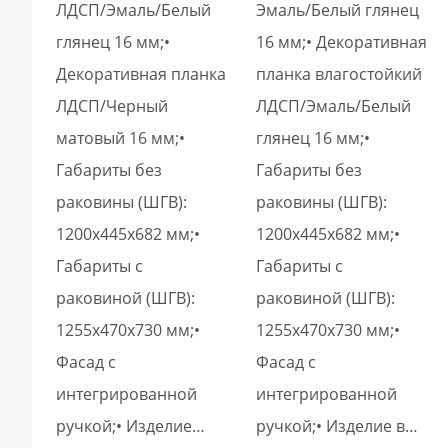
ЛДСП/Эмаль/Белый
Эмаль/Белый глянец
глянец 16 мм;•
16 мм;• Декоративная
Декоративная планка
планка влагостойкий
ЛДСП/Черный
ЛДСП/Эмаль/Белый
матовый 16 мм;•
глянец 16 мм;•
Габариты без
Габариты без
раковины (ШГВ):
раковины (ШГВ):
1200х445х682 мм;•
1200х445х682 мм;•
Габариты с
Габариты с
раковиной (ШГВ):
раковиной (ШГВ):
1255х470х730 мм;•
1255х470х730 мм;•
Фасад с
Фасад с
интегрированной
интегрированной
ручкой;• Изделие…
ручкой;• Изделие в…