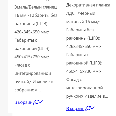
Декоративная планка
Эмаль/Белый глянец
ЛДСП/Черный
16 мм;• Габариты без
матовый 16 мм;•
раковины (ШГВ):
Габариты без
426х345х650 мм;•
раковины (ШГВ):
Габариты с
426х345х650 мм;•
раковиной (ШГВ):
Габариты с
450х415х730 мм;•
раковиной (ШГВ):
Фасад с
450х415х730 мм;•
интегрированной
Фасад с
ручкой;• Изделие в
интегрированной
собранном…
ручкой;• Изделие в…
В корзину
В корзину