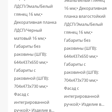
Эмаль/Белый глянец
ЛДСП/Эмаль/Белый
16 мм;• Декоративная
глянец 16 мм;•
планка влагостойкий
Декоративная планка
ЛДСП/Эмаль/Белый
ЛДСП/Черный
глянец 16 мм;•
матовый 16 мм;•
Габариты без
Габариты без
раковины (ШГВ):
раковины (ШГВ):
644х437х650 мм;•
644х437х650 мм;•
Габариты с
Габариты с
раковиной (ШГВ):
раковиной (ШГВ):
704х473х730 мм;•
704х473х730 мм;•
Фасад с
Фасад с
интегрированной
интегрированной
ручкой;• Изделие в…
ручкой;• Изделие в…