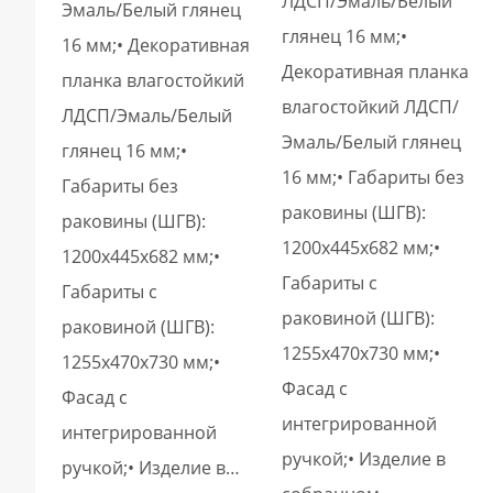
ЛДСП/Эмаль/Белый
Эмаль/Белый глянец
глянец 16 мм;•
16 мм;• Декоративная
Декоративная планка
планка влагостойкий
влагостойкий ЛДСП/
ЛДСП/Эмаль/Белый
Эмаль/Белый глянец
глянец 16 мм;•
16 мм;• Габариты без
Габариты без
раковины (ШГВ):
раковины (ШГВ):
1200х445х682 мм;•
1200х445х682 мм;•
Габариты с
Габариты с
раковиной (ШГВ):
раковиной (ШГВ):
1255х470х730 мм;•
1255х470х730 мм;•
Фасад с
Фасад с
интегрированной
интегрированной
ручкой;• Изделие в
ручкой;• Изделие в…