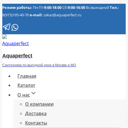
Перейти
Режим работы:
Пн-Пт:
9:00-18:00
Сб:
9:00-16:00
Вс:выходной
Тел.:
8(915)195-40-70
e-mail:
zakaz@aquaperfect.ru
к
содержимому
Aquaperfect
Сантехника по выгодной цене в Москве и МО
Главная
Каталог
О нас
О компании
Доставка
Контакты