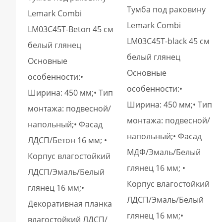
Тумба под раковину
Lemark Combi
Lemark Combi
LM03C45T-Beton 45 см
LM03C45T-black 45 см
белый глянец
белый глянец
Основные
Основные
особенности:•
особенности:•
Ширина: 450 мм;• Тип
Ширина: 450 мм;• Тип
монтажа: подвесной/
монтажа: подвесной/
напольный;• Фасад
напольный;• Фасад
ЛДСП/Бетон 16 мм; •
МДФ/Эмаль/Белый
Корпус влагостойкий
глянец 16 мм; •
ЛДСП/Эмаль/Белый
Корпус влагостойкий
глянец 16 мм;•
ЛДСП/Эмаль/Белый
Декоративная планка
глянец 16 мм;•
влагостойкий ЛДСП/