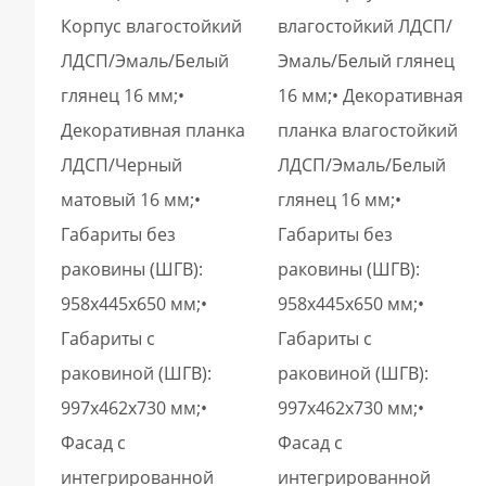
Корпус влагостойкий
влагостойкий ЛДСП/
ЛДСП/Эмаль/Белый
Эмаль/Белый глянец
глянец 16 мм;•
16 мм;• Декоративная
Декоративная планка
планка влагостойкий
ЛДСП/Черный
ЛДСП/Эмаль/Белый
матовый 16 мм;•
глянец 16 мм;•
Габариты без
Габариты без
раковины (ШГВ):
раковины (ШГВ):
958х445х650 мм;•
958х445х650 мм;•
Габариты с
Габариты с
раковиной (ШГВ):
раковиной (ШГВ):
997х462х730 мм;•
997х462х730 мм;•
Фасад с
Фасад с
интегрированной
интегрированной