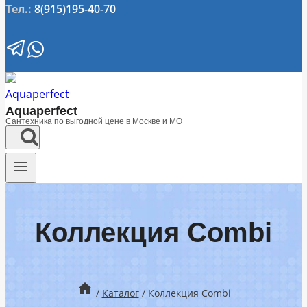
Тел.:
8(915)195-40-70
Aquaperfect
Сантехника по выгодной цене в Москве и МО
Коллекция Combi
/
Каталог
/
Коллекция Combi