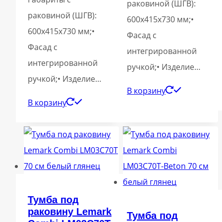
раковиной (ШГВ):
раковиной (ШГВ):
600х415х730 мм;•
600х415х730 мм;•
Фасад с
Фасад с
интегрированной
интегрированной
ручкой;• Изделие…
ручкой;• Изделие…
В корзину
В корзину
Тумба под
раковину Lemark
Тумба под