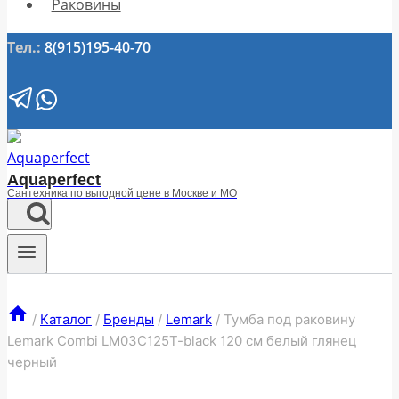
Раковины
Тел.:
8(915)195-40-70
Aquaperfect
Сантехника по выгодной цене в Москве и МО
/
Каталог
/
Бренды
/
Lemark
/
Тумба под раковину
Lemark Combi LM03C125T-black 120 см белый глянец
черный