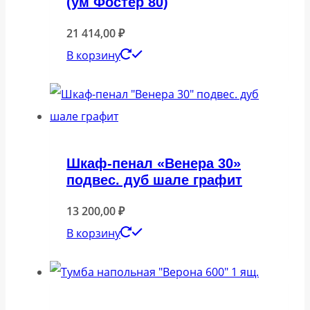
(ум Фостер 80)
21 414,00
₽
В корзину
Шкаф-пенал «Венера 30»
подвес. дуб шале графит
13 200,00
₽
В корзину