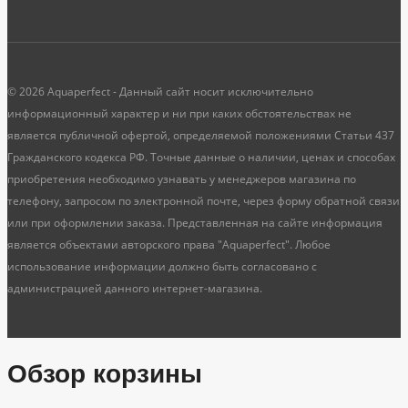
© 2026 Aquaperfect - Данный сайт носит исключительно
информационный характер и ни при каких обстоятельствах не
является публичной офертой, определяемой положениями Статьи 437
Гражданского кодекса РФ. Точные данные о наличии, ценах и способах
приобретения необходимо узнавать у менеджеров магазина по
телефону, запросом по электронной почте, через форму обратной связи
или при оформлении заказа. Представленная на сайте информация
является объектами авторского права "Aquaperfect". Любое
использование информации должно быть согласовано с
администрацией данного интернет-магазина.
Обзор корзины