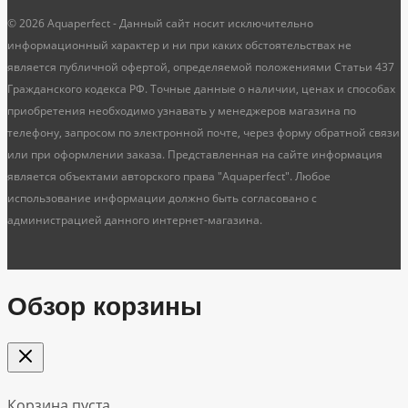
© 2026 Aquaperfect - Данный сайт носит исключительно
информационный характер и ни при каких обстоятельствах не
является публичной офертой, определяемой положениями Статьи 437
Гражданского кодекса РФ. Точные данные о наличии, ценах и способах
приобретения необходимо узнавать у менеджеров магазина по
телефону, запросом по электронной почте, через форму обратной связи
или при оформлении заказа. Представленная на сайте информация
является объектами авторского права "Aquaperfect". Любое
использование информации должно быть согласовано с
администрацией данного интернет-магазина.
Обзор корзины
Корзина пуста.