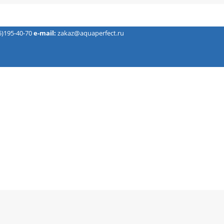
5)195-40-70
e-mail:
zakaz@aquaperfect.ru