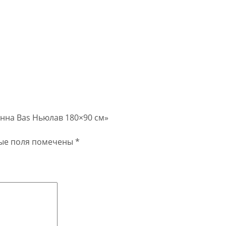
анна Bas Ньюлав 180×90 см»
ые поля помечены
*