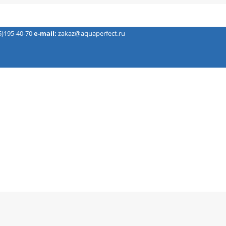
5)195-40-70
e-mail:
zakaz@aquaperfect.ru