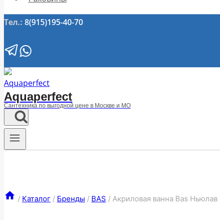
Тел.:
8(915)195-40-70
Aquaperfect
Сантехника по выгодной цене в Москве и МО
/
Каталог
/
Бренды
/
BAS
/
Акриловая ванна Bas Ньюлав