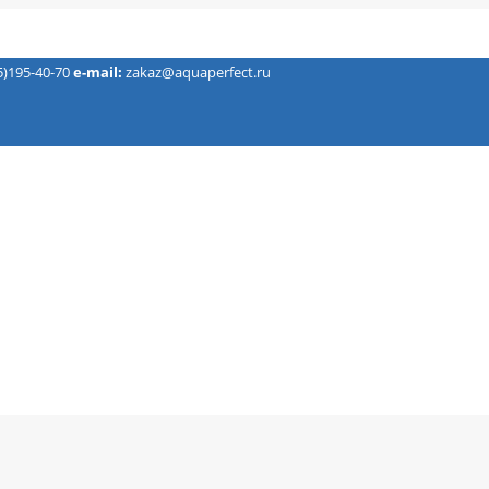
5)195-40-70
e-mail:
zakaz@aquaperfect.ru