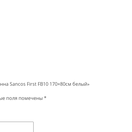
нна Sancos First FB10 170×80см белый»
ые поля помечены
*