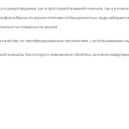
 и умиротворения, как в просторной в ванной комнате, так и в комна
комфорта.Ванны из акрила отличаются бесшумностью, вода набирается
ржаться на поверхности акрила.
и качества, по сертифицированным технологиям, с использованием н
ной комнаты, без которого невозможно обойтись ни в многоквартирн