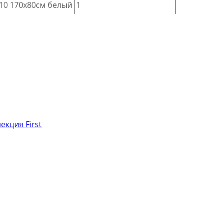
B10 170x80см белый
екция First